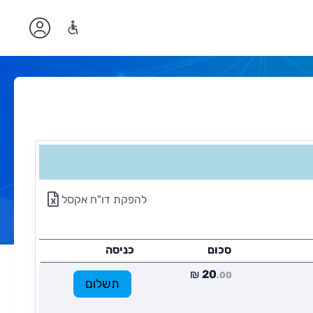
להפקת דו"ח אקסל
סכום
כניסה
₪
20
.00
תשלום