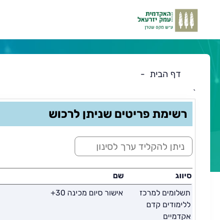
דף הבית
`
תוכן
רשימת פריטים שניתן לרכוש
ראשי
ס
י
נ
ו
סיווג
שם
ן
תשלומים למרכז
אישור סיום מכינה 30+
:
ללימודים קדם
אקדמיים