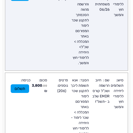
ללימודי
משפחתית
והרשמה
חוץ
06/26
מהווה
והמשך
הסכמתך
לתקנון שכר
לימוד
המפורסם
באתר
המכללה >
שכ"ל>
היחידה
ללימודי חוץ
והמשך.
סיווג:
שם :
חיוב
הסבר:
אנא
פרטים
סכום:
כניסה:
תשלומים
הרשמה
תשומת ליבך
נוספים:
3,800
.00
תשלום
ליחידה
ושכ"ל קורס
לתקנון שכר
(206)
₪
ללימודי
EMDR שלב
לימוד
חוץ
ב -תשפ"ז
המפורסם
והמשך
באתר
המכללה >
שכר לימוד -
היחידה
ללימודי חוץ