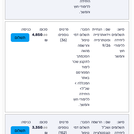
היחידה
ללימודי חוץ
והמשך.
סיווג:
שם :
הנחיית
הסבר:
פרטים
סכום:
כניסה:
תשלומים
וידאותרפייה
תשלום דמי
נוספים:
4,850
.00
תשלום
ליחידה
ופוטתרפייה
טיפול
(36)
₪
ללימודי
9/26
והרשמה
חוץ
מהווה
והמשך
הסכמתך
לתקנון שכר
לימוד
המפורסם
באתר
המכללה >
שכ"ל>
היחידה
ללימודי חוץ
והמשך.
סיווג:
שם :
הרשמה
הסבר:
פרטים
סכום:
כניסה:
תשלומים
ושכ"ל
תשלום דמי
נוספים:
3,350
.00
תשלום
ליחידה
קונסטלצייה
טיפול
(152)
₪