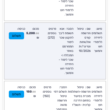
שכר לימוד -
היחידה
ללימודי חוץ
והמשך.
סיווג:
שם :
טיפול
הסבר:
אנא
פרטים
סכום:
כניסה:
תשלומים
והרשמה
תשומת ליבך
נוספים:
5,200
.00
תשלום
ליחידה
קורס
לתקנון שכר
(272)
₪
ללימודי
אח/אחות
לימוד
חוץ
וטרינר/ית
המפורסם
והמשך
10/2026
באתר
המכללה >
שכר לימוד -
היחידה
ללימודי חוץ
והמשך.
סיווג:
שם :
טיפול
הסבר:
פרטים
סכום:
כניסה:
תשלומים
והרשמה-השתלמות
תשלום דמי
נוספים:
150
.00
תשלום
ליחידה
מוכרת בסיעוד
טיפול
(150)
₪
ללימודי
בתחום הדרכה
והרשמה
חוץ
קלינית -תשפ"ז
מהווה
והמשך
הסכמתך