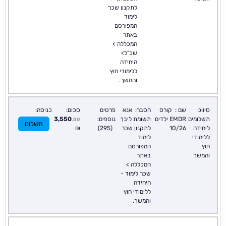
לתקנון שכר
לימוד
המפורסם
באתר
המכללה >
שכ"ל>
היחידה
ללימודי חוץ
והמשך.
סיווג:
שם :
קורס
הסבר:
אנא
פרטים
סכום:
כניסה:
תשלומים
EMDR ילדים
תשומת ליבך
נוספים:
3,550
.00
תשלום
ליחידה
10/26
לתקנון שכר
(295)
₪
ללימודי
לימוד
חוץ
המפורסם
והמשך
באתר
המכללה >
שכר לימוד -
היחידה
ללימודי חוץ
והמשך.