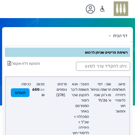
דף הבית
`
תוכן
ראשי
רשימת פריטים שניתן לרכוש
ס
להפקת דו"ח אקסל
י
נ
ו
ן
סיווג:
שם :
דמי
הסבר:
אנא
פרטים
סכום:
כניסה:
:
תשלומים
הרשמה וטיפול
תשומת ליבך
נוספים:
650
.00
תשלום
ליחידה
סו ג'וק שנה
לתקנון שכר
(278)
₪
ללימודי
א' 11/26
לימוד
חוץ
המפורסם
והמשך
באתר
המכללה >
שכ"ל >
היחידה
ללימודי חוץ