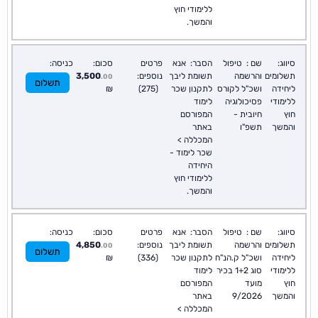
ללימודי חוץ
והמשך.
סיווג:
שם :
טיפול
הסבר:
אנא
פרטים
סכום:
כניסה:
תשלומים
והרשמה
תשומת ליבך
נוספים:
3,500
.00
תשלום
ליחידה
ושכ"ל לקורס
לתקנון שכר
(275)
₪
ללימודי
פסיכולוגיה
לימוד
חוץ
חיובית -
המפורסם
והמשך
תשפ"ו
באתר
המכללה >
שכר לימוד -
היחידה
ללימודי חוץ
והמשך.
סיווג:
שם :
טיפול
הסבר:
אנא
פרטים
סכום:
כניסה:
תשלומים
והרשמה
תשומת ליבך
נוספים:
4,850
.00
תשלום
ליחידה
ושכ"ל ק.הנ"ח
לתקנון שכר
(336)
₪
ללימודי
סוג 1+2 בכיר
לימוד
חוץ
מועד
המפורסם
והמשך
9/2026
באתר
המכללה >