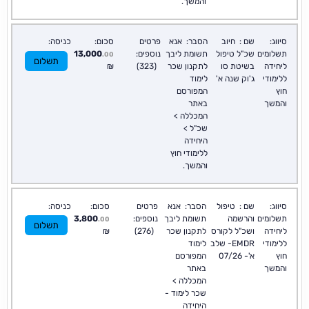
והמשך.
סיווג:
שם :
חיוב
הסבר:
אנא
פרטים
סכום:
כניסה:
תשלומים
שכ"ל טיפול
תשומת ליבך
נוספים:
13,000
.00
תשלום
ליחידה
בשיטת סו
לתקנון שכר
(323)
₪
ללימודי
ג'וק שנה א'
לימוד
חוץ
המפורסם
והמשך
באתר
המכללה >
שכ"ל >
היחידה
ללימודי חוץ
והמשך.
סיווג:
שם :
טיפול
הסבר:
אנא
פרטים
סכום:
כניסה:
תשלומים
והרשמה
תשומת ליבך
נוספים:
3,800
.00
תשלום
ליחידה
ושכ"ל לקורס
לתקנון שכר
(276)
₪
ללימודי
EMDR- שלב
לימוד
חוץ
א'- 07/26
המפורסם
והמשך
באתר
המכללה >
שכר לימוד -
היחידה